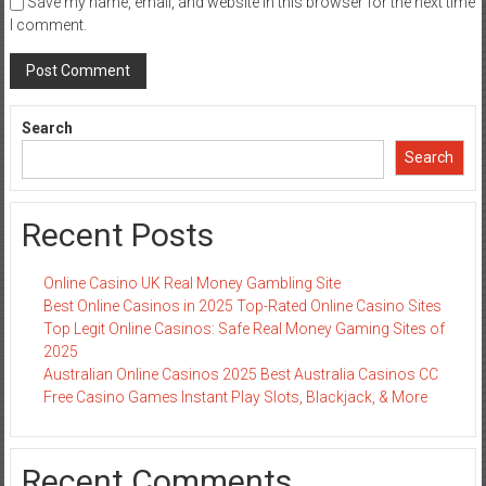
Save my name, email, and website in this browser for the next time
I comment.
Search
Search
Recent Posts
Online Casino UK Real Money Gambling Site
Best Online Casinos in 2025 Top-Rated Online Casino Sites
Top Legit Online Casinos: Safe Real Money Gaming Sites of
2025
Australian Online Casinos 2025 Best Australia Casinos CC
Free Casino Games Instant Play Slots, Blackjack, & More
Recent Comments