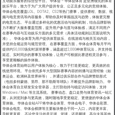
互动娱乐服务的综合型平台。 华体会 – 华体会体育 是亚洲领先的体育
娱乐平台，致力于为广大用户提供专业、公正且多元化的竞猜体验。
华体会电竞覆盖LOL、DOTA2、CS2等热门赛事，提供赛程、数据、视
频与电竞资讯等内容服务，帮助你及时掌握战况与趋势，体验更完整
的电竞生态。 平台通过多样化的优惠活动与福利机制，结合品牌影响
力不断扩大服务覆盖范围，提升用户参与度与体验感，满足不同用户
在赛事内容与互动娱乐方面的多元需求（具体活动规则以页面说明为
准）。 华体会体育为用户提供体育娱乐、在线游戏与相关互动内容，
并坚持合规运营与规范管理。 在赛事覆盖方面，华体会体育每月平均
提供约50,000场实时滚球赛事，涵盖超过2,000种体育玩法，并支持低
延迟、实时同步的赛事互动体验，让用户可根据比赛进程灵活参与，
享受更顺畅的操作体验。
华体会体育始终以用户体验为核心，致力于打造更稳定、更高效的在
线使用环境。 平台依托多年大型国际赛事内容的转播与运营经验（如
奥运会、欧洲杯及世界杯等），并通过俱乐部合作与品牌赞助形式
（包括多特蒙德、里昂、那不勒斯等球队）不断提升品牌影响力。 华
体会体育自主研发安全登录器，主打防劫持与稳定访问体验，支持
Windows / Mac 等主流系统。 赛事动态、盘口走势与体育资讯一站汇
聚，从浏览到参与更高效，随时随地享受更稳定、更便捷的华体会体
育体验。 华体会全站APP将华体会体育、华体会电子、华体会彩票、
华体会电竞、华体会棋牌等主要板块整合于同一入口，内容更丰富、
导航更直观。 不论您关注的是足球、篮球，还是网球、高尔夫等其他