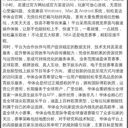
1小时。 若通过官方网站或官方渠道访问，玩家可放心游戏，无需担
心受骗问题。 全面兼容 Windows、Mac 及 Android 系统，轻松直达
华体会官网，无惧任何拦截与劫持风险。 更有大量免费游戏任您畅
玩，大奖天天送，惊喜不断等你来赢！ 平台采用高清视觉界面与极速
操作体验，让新手也能轻松上手、快速下注，一看就懂、一点就投，
轻松赢乐双收！ 不论是五大联赛、NBA 还是电竞赛事，精彩应接不
暇。
同时，平台为合作伙伴与用户提供稳定的数据支持、技术支持及渠道
服务，提升整体运营效率与内容传播能力；凭借长期积累的资源优势
与运营经验，形成可持续优化的服务体系。 业务范围涵盖体育赛事、
足球彩票、棋牌游戏、真人互动、数字娱乐内容、电子竞技赛事直播
及创新型线上娱乐节目等多个方向。 通过创新的信息呈现方式与便捷
的访问渠道，华体会体育希望让每一位用户都能轻松享受高品质的体
育娱乐服务。 华体会是经过正规授权的平台，拥有国际博彩执照，运
营公开透明，长期服务于全球用户，广受信赖。 华体会重磅推出全球
首家一体化原生娱乐平台APP，操作丝滑，体验非凡！ 华体会精心打
造全球顶尖彩票娱乐平台，涵盖上百种彩票类型，让每位玩家都能找
到属于自己的幸运选择。 华体会为玩家提供业内领先的超高赔率，涵
盖全球大小赛事。 华体会电竞星际争霸全球邀请赛吸引了众多玩家的
关注，赛事策略包括地图分析、对手研究和战术制定。 华体会平台上
的高级极速百家乐游戏以简单明了的规则吸引玩家，主要目标是预测